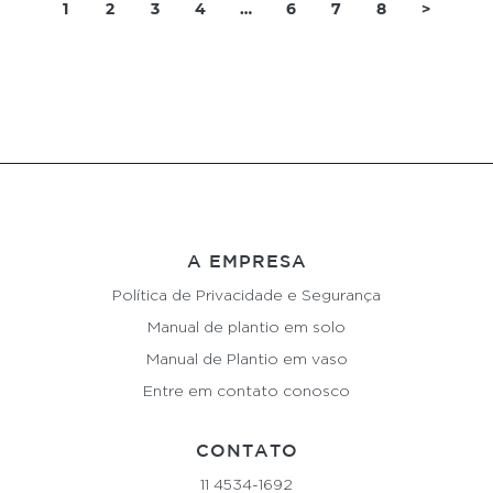
1
2
3
4
…
6
7
8
>
A EMPRESA
Política de Privacidade e Segurança
Manual de plantio em solo
Manual de Plantio em vaso
Entre em contato conosco
CONTATO
11 4534-1692