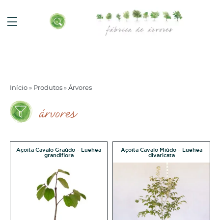
Início
»
Produtos
»
Árvores
árvores
Açoita Cavalo Graúdo – Luehea
Açoita Cavalo Miúdo – Luehea
grandiflora
divaricata