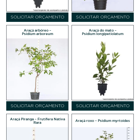
SOLICITAR ORÇAMENTO
SOLICITAR ORÇAMENTO
Araçá arbóreo –
Araçá do mato –
Psidium arboreum
Psidium longipetiolatum
SOLICITAR ORÇAMENTO
SOLICITAR ORÇAMENTO
Araçá Piranga – Frutífera Nativa
Araçá roxo – Psidium myrtoides
Rara