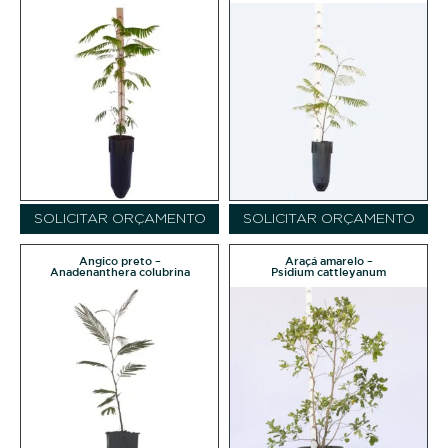
SOLICITAR ORÇAMENTO
SOLICITAR ORÇAMENTO
Angico preto –
Araçá amarelo –
Anadenanthera colubrina
Psidium cattleyanum