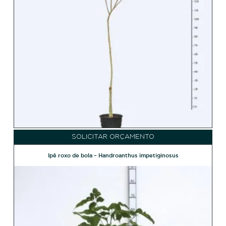
SOLICITAR ORÇAMENTO
Ipê roxo de bola – Handroanthus impetiginosus