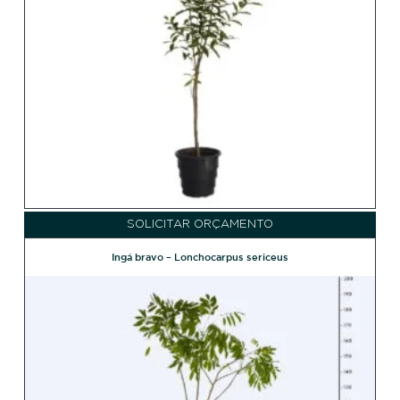
SOLICITAR ORÇAMENTO
Ingá bravo – Lonchocarpus sericeus