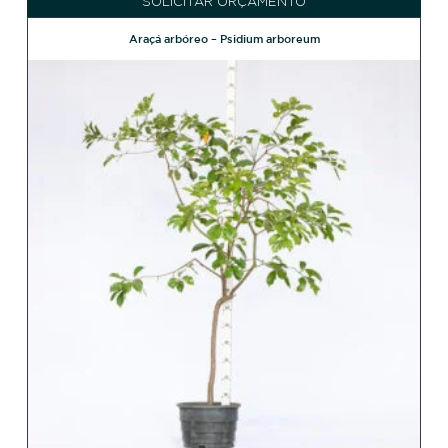
SOLICITAR ORÇAMENTO
Araçá arbóreo – Psidium arboreum