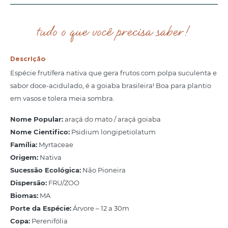
tudo o que você precisa saber!
Descrição
Espécie frutífera nativa que gera frutos com polpa suculenta e
sabor doce-acidulado, é a goiaba brasileira! Boa para plantio
em vasos e tolera meia sombra.
Nome Popular:
araçá do mato / araçá goiaba
Nome Cientifico:
Psidium longipetiolatum
Família:
Myrtaceae
Origem:
Nativa
Sucessão Ecológica:
Não Pioneira
Dispersão:
FRU/ZOO
Biomas:
MA
Porte da Espécie:
Árvore – 12 a 30m
Copa:
Perenifólia