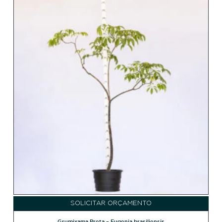
SOLICITAR ORÇAMENTO
Grumixama Preta – Eugenia brasiliensis