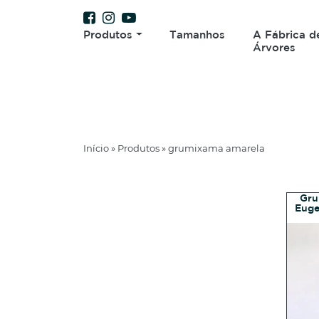
Produtos
Tamanhos
A Fábrica d
Árvores
Início
»
Produtos
»
grumixama amarela
Gru
Eugen