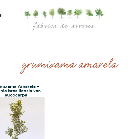
e
grumixama amarela
mixama Amarela –
ia brasiliensis var.
leucocarpa