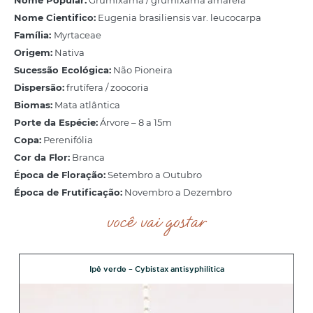
Nome Cientifico:
Eugenia brasiliensis var. leucocarpa
Família:
Myrtaceae
Origem:
Nativa
Sucessão Ecológica:
Não Pioneira
Dispersão:
frutífera / zoocoria
Biomas:
Mata atlântica
Porte da Espécie:
Árvore – 8 a 15m
Copa:
Perenifólia
Cor da Flor:
Branca
Época de Floração:
Setembro a Outubro
Época de Frutificação:
Novembro a Dezembro
você vai gostar
Ipê verde – Cybistax antisyphilitica