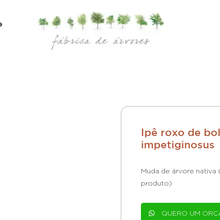
e
Ipê roxo de bo
impetiginosus
Muda de árvore nativa
produto)
QUERO UM ORÇ