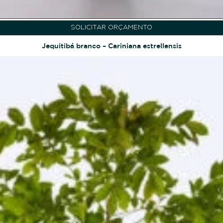
SOLICITAR ORÇAMENTO
Jequitibá branco – Cariniana estrellensis