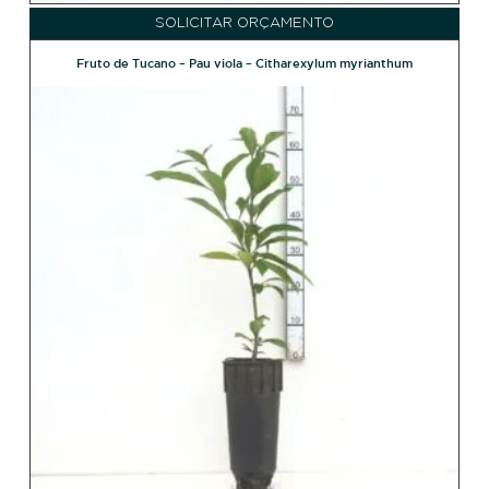
SOLICITAR ORÇAMENTO
Fruto de Tucano – Pau viola – Citharexylum myrianthum