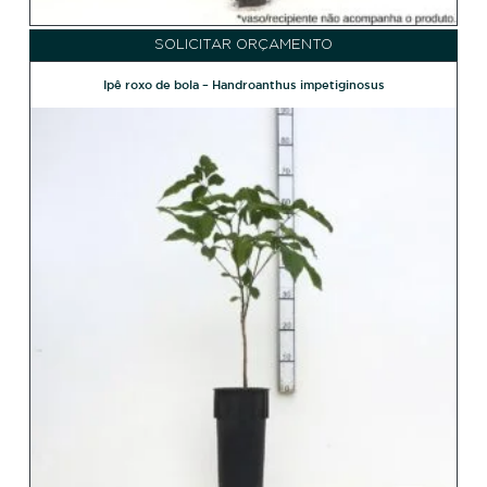
SOLICITAR ORÇAMENTO
Ipê roxo de bola – Handroanthus impetiginosus