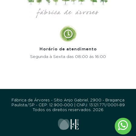
Horário de atendimento
Segunda à Sexta
das 08:00 às 16:00
Fábrica de Árvores - Sítio Anjo Gabriel, 2900 - Bragança
Paulista/SP - CEP: 12.900-000 | CNPJ: 13.121.771/0001-89
Todos os direitos reservados. 2026