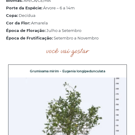
Biomas:
AM/CA/CE/MA
Porte da Espécie:
Árvore – 6 a 14m
Copa:
Decídua
Cor da Flor:
Amarela
Época de Floração:
Julho a Setembro
Época de Frutificação:
Setembro a Novembro
você vai gostar
Grumixama mirim – Eugenia longipedunculata