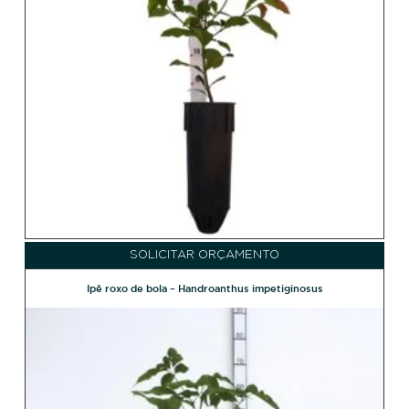
SOLICITAR ORÇAMENTO
Ipê roxo de bola – Handroanthus impetiginosus