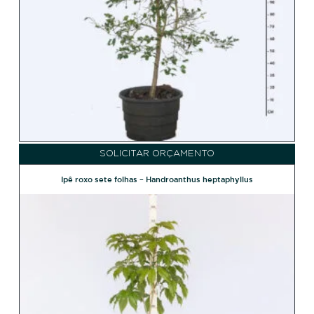
SOLICITAR ORÇAMENTO
Ipê roxo sete folhas – Handroanthus heptaphyllus