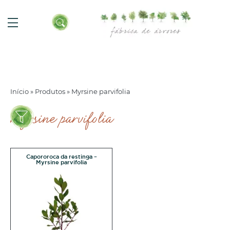
Início
»
Produtos
»
Myrsine parvifolia
myrsine parvifolia
Capororoca da restinga –
Myrsine parvifolia