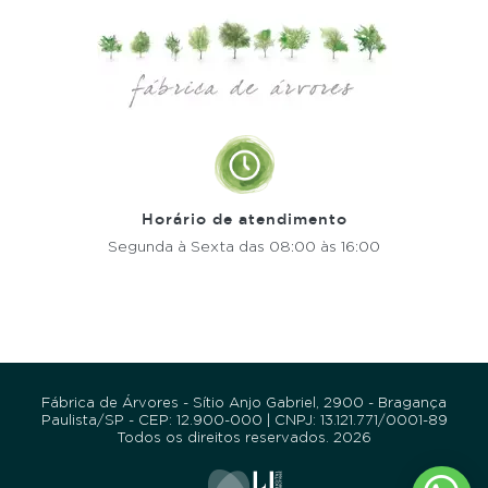
Horário de atendimento
Segunda à Sexta
das 08:00 às 16:00
Fábrica de Árvores - Sítio Anjo Gabriel, 2900 - Bragança
Paulista/SP - CEP: 12.900-000 | CNPJ: 13.121.771/0001-89
Todos os direitos reservados. 2026