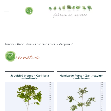
Início
»
Produtos
»
árvore nativa
»
Página 2
árvore nativa
Jequitibá branco – Cariniana
Mamica de Porca – Zanthoxylum
estrellensis
riedelianum