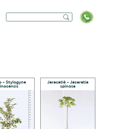
 – Stylogyne
Jaracatiá – Jacaratia
inocensis
spinosa