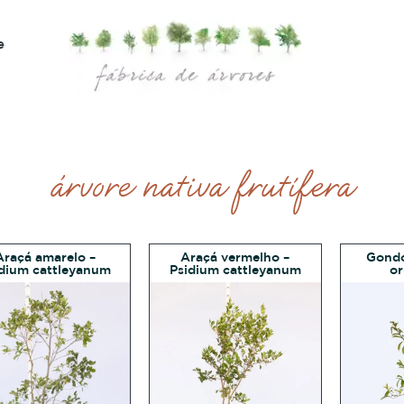
e
árvore nativa frutífera
Araçá amarelo –
Araçá vermelho –
Gondo
dium cattleyanum
Psidium cattleyanum
or