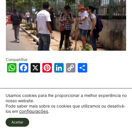
Compartilhar:
WhatsApp
Facebook
X
Pinterest
LinkedIn
Copy
Share
Link
Usamos cookies para lhe proporcionar a melhor experiência no
nosso website.
Pode saber mais sobre os cookies que utilizamos ou desativá-
los em
configurações
.
Aceitar
Todos diretos reservados | Copyright 2026 ©