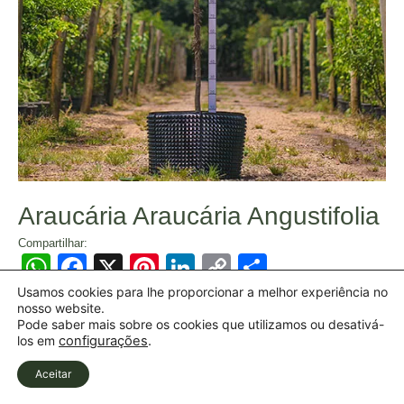
Araucária Araucária Angustifolia
Compartilhar:
WhatsApp
Facebook
X
Pinterest
LinkedIn
Copy
Share
Link
Usamos cookies para lhe proporcionar a melhor experiência no
nosso website.
Pode saber mais sobre os cookies que utilizamos ou desativá-
los em
configurações
.
Aceitar
Todos diretos reservados | Copyright 2026 ©